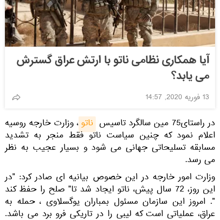
آیا همکاری نظامی ناتو با ارتش عراق گسترش
می یابد؟
13 فوریه 2020, 14:57
در راستای75 مین سالگرد تاسیس
ناتو
، وزارت خارجه روسیه
اعلام نمود که چنین سیاست ناتو فقط منجر به تشدید
مسابقه تسلیحاتی جهانی می شود و بسیار عجیب به نظر
می رسد.
وزارت امور خارجه در این خصوص بیانیه ای صادر کرد: "در
این روز، 72 سال پیش، ناتو ایجاد شد تا" صلح را حفظ کند
". امروز این سازمان مسئول بمباران یوگسلاوی ، حمله به
عراق، عملیاتی است که لیبی را در تاریکی فرو برد می باشد.