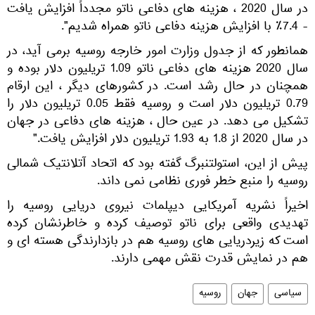
در سال 2020 ، هزینه های دفاعی ناتو مجدداً افزایش یافت
- 7.4٪ با افزایش هزینه دفاعی ناتو همراه شدیم".
همانطور که از جدول وزارت امور خارجه روسیه برمی آید، در
سال 2020 هزینه های دفاعی ناتو 1.09 تریلیون دلار بوده و
همچنان در حال رشد است. در کشورهای دیگر ، این ارقام
0.79 تریلیون دلار است و روسیه فقط 0.05 تریلیون دلار را
تشکیل می دهد. در عین حال ، هزینه های دفاعی در جهان
در سال 2020 از 1.8 به 1.93 تریلیون دلار افزایش یافت."
پیش از این، استولتنبرگ گفته بود كه اتحاد آتلانتیک شمالی
روسیه را منبع خطر فوری نظامی نمی داند.
اخیراً نشریه آمریکایی دیپلمات نیروی دریایی روسیه را
تهدیدی واقعی برای ناتو توصیف کرده و خاطرنشان کرده
است که زیردریایی های روسیه هم در بازدارندگی هسته ای و
هم در نمایش قدرت نقش مهمی دارند.
سیاسی
جهان
روسیه