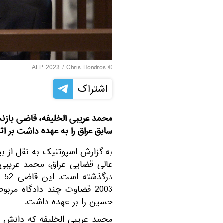
© AFP 2023 / Chris Hondros
اشتراک
محمد عریبی الخلیفه، قاضی بازن
سابق عراق را به عهده داشت بر اثر
به گزارش اسپوتنیک به نقل از بي
عالی قضایی عراق، محمد عریبی ال
در
2003 قضاوت چند دادگاه مربوط به جنایات سران سابق رژیم
حسین را بر عهده داشت.
محمد عریبی الخلیفه که دانش آ