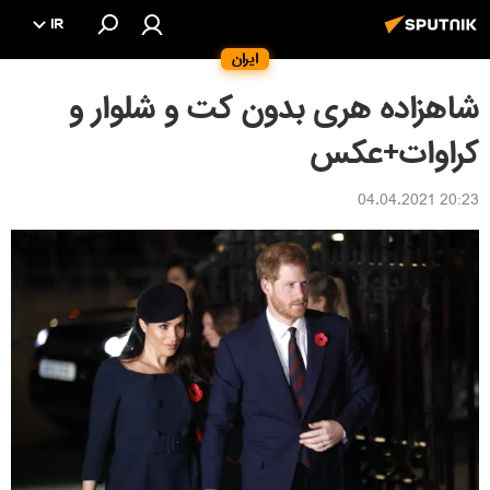
IR
ایران
شاهزاده هری بدون کت و شلوار و
کراوات+عکس
20:23 04.04.2021