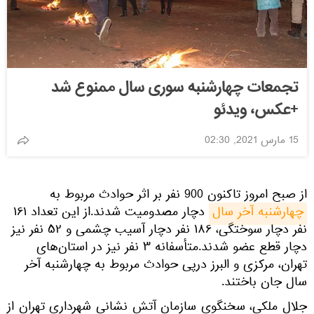
تجمعات چهارشنبه سوری سال ممنوع شد
+عکس، ویدئو
15 مارس 2021, 02:30
از صبح امروز تاكنون 900 نفر بر اثر حوادث مربوط به
چهارشنبه آخر سال
دچار مصدوميت شدند.از اين تعداد ١۶١
نفر دچار سوختگى، ١٨۶ نفر دچار آسيب چشمى و ۵٢ نفر نيز
دچار قطع عضو شدند.متأسفانه ٣ نفر نيز در استان‌هاى
تهران، مركزى و البرز درپى حوادث مربوط به چهارشنبه آخر
سال جان باختند.
جلال ملکی، سخنگوی سازمان آتش نشانی شهرداری تهران از