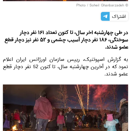
© Photo / Soheil Ghanbarzadeh
اشتراک
در طی چهارشنبه اخر سال، تا کنون تعداد ١۶١ نفر دچار
سوختگى، ١٨۶ نفر دچار آسيب چشمى و ۵٢ نفر نيز دچار قطع
عضو شدند.
به گزارش اسپوتنیک، رييس سازمان اورژانس ایران اعلام
نمود که در آخرین چهارشنبه سال، تا کنون 52 نفر دچار قطع
عضو شدند.