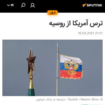
IR
ایران
ترس آمریکا از روسیه
21:01 16.03.2021
© Sputnik / Maksim Blinov
/
مراجعه به بانک تصاویر