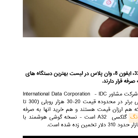
تلفن های هوشمند سامسونگ آ32، ایفون 8، وان پلاس در لیست بهترین دستگاه های
رفه قرار دارند.
به گزارش اسپوتنیک، تحلیلگران شرکت مشاور International Data Corporation - IDC
گزارش می دهند که هفت گوشی برتر در محدوده قیمت 20-30 هزار روبلی (300 تا
رد که هم ارزان قیمت هستند و هم خرید انها به صرفه
نگ
گلکسی A32 است - نسخه گوشی هوشمند با