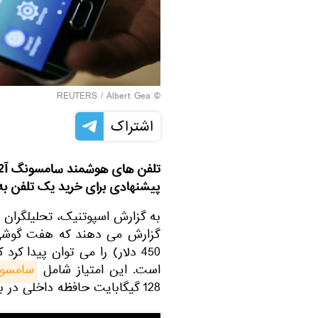
REUTERS
/ Albert Gea
©
اشتراک
پیشنهادی برای خرید یک تلفن به ص
450 دلار) را می توان پیدا ک
است. این امتیاز شامل
سامسو
128 گیگابایت حافظه داخلی در بازار حدود 310 دلار تخمین زده شده است.