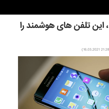
، این تلفن های هوشمند را
)
21:28 16.03.202