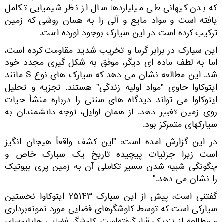
که بدن کیهانی طی میلیاردها سال از نظر شیمیایی تکامل
یافته است و مواد مایع و آلی را به همان روشی که زمین
ترکیب کرده است در این سیارک بوجود اورده است.
این سیارک در برابر گرما و تخریب شدید مقاومت کرده است،
اما به لطف ماده ای دیگر، موفق به شکل گیری مجدد خود
شد. این مطالعه نشان می دهد که سیارک های نوع S مانند
ایتوکاوا حاوی "مواد اولیه زندگی" هستند. تجزیه و تحلیل
ایتوکاوا می تواند دیدگاه های سنتی را درباره منشأ حیات
روی زمین تغییر دهد. از همان اوایل، توجه دانشمندان به
سیارکهای متمرکز بود.
در این گزارش امده است: "این کشف واقعاً هیجان انگیز
است زیرا جزئیات پیچیده تاریخ یک سیارک خاص و
چگونگی شبیه شدن مسیر تکاملی آن به زمین پری بیوتیک
را نشان می دهد."
گفتنی است، پیش از این سیارک ۲۵۱۴۳ ایتوکاوا نخستین
سیارکی است که توسط کاوشگرهای فضایی مورد نمونه‌برداری