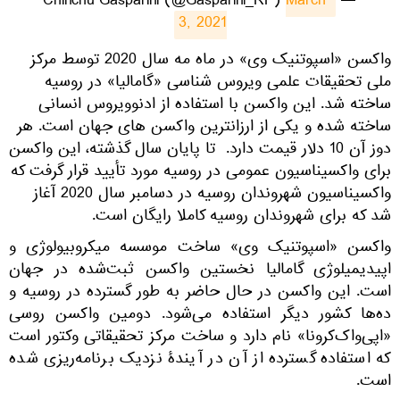
March 
— Chinchu Gasparini (@Gasparini_RP)
3, 2021
​واکسن «اسپوتنیک وی» در ماه مه سال 2020 توسط مرکز
ملی تحقیقات علمی ویروس شناسی «گامالیا» در روسیه
ساخته شد. این واکسن با استفاده از ادنوویروس انسانی
ساخته شده و یکی از ارزانترین واکسن های جهان است. هر
دوز آن 10 دلار قیمت دارد. تا پایان سال گذشته، این واکسن
برای واکسیناسیون عمومی در روسیه مورد تأیید قرار گرفت که
واکسیناسیون شهروندان روسیه در دسامبر سال 2020 آغاز
شد که برای شهروندان روسیه کاملا رایگان است.
واکسن «اسپوتنیک وی» ساخت موسسه میکروبیولوژی و
اپیدیمیلوژی گامالیا نخستین واکسن ثبت‌شده در جهان
است. این واکسن در حال حاضر به طور گسترده در روسیه و
ده‌ها کشور دیگر استفاده می‌شود. دومین واکسن روسی
«اپی‌واک‌کرونا» نام دارد و ساخت مرکز تحقیقاتی وکتور است
که استفاده گسترده از آن در آیندۀ نزدیک برنامه‌ریزی شده
است.