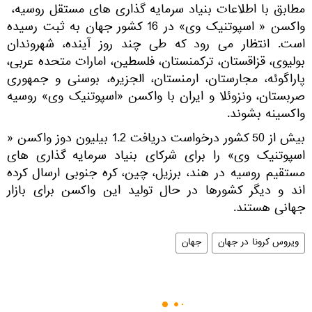
مطابق با اطلاعات بنیاد سرمایه گذاری های مستقل روسیه،
واکسن « اسپوتنیک وی» در 16 کشور جهان به ثبت رسیده
است. انتظار می رود که طی چند روز آینده، شهروندان
بولیوی، قزاقستان، ترکمنستان، فلسطین، امارات متحده عربی،
پاراگوئه، مجارستان، ارمنستان، الجزیره، بوسنی و جمهوری
صربستان، ونزوئلا و ایران با واکسن «اسپوتنیک وی» روسیه
واکسینه بشوند.
بیش از 50 کشور درخواست دریافت 1.2 بیلیون دوز واکسن «
اسپوتنیک وی» را برای شرکای بنیاد سرمایه گذاری های
مستقیم روسیه در هند، برزیل، چین، کره جنوبی ارسال کرده
اند و دیگر کشورها در حال تولید این واکسن برای بازار
جهانی هستند.
ویروس کرونا در جهان
جهان