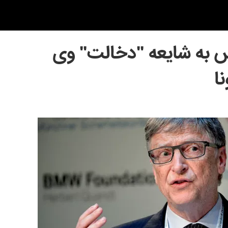
 به شایعه "دخالت" وی
ا