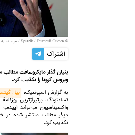
© Sputnik / Григорий Сысоев
/
مراجعه به 
اشتراک
بنیان گذار مایکروسافت مطالب
ویروس کرونا را تکذیب کرد.
به گزارش اسپوتنیک،
بیل گیت
تسایتونگ، پرتیراژترین روزنامه
واکسیناسیون می‌تواند اپیدمی 
دیگر مطالب منتشر شده در 
تکذیب کرد.