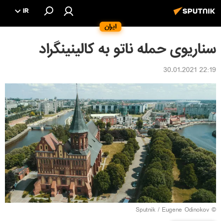
IR
ایران
سناریوی حمله ناتو به کالینینگراد
22:19 30.01.2021
© Sputnik / Eugene Odinokov