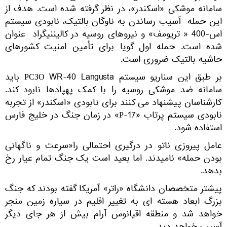
سامانه موشکی «اسکندر»، در نظر گرفته شده است. هدف از
این حمله آسیب رساندن به ناوگان بالتیک، نابودی سیستم
اس-400 « تریومف» و نیروهای روسیه در کالیننیگراد عنوان
شده است. حمله اول گویا برای تأمین امنیت کشورهای
حاشیه بالتیک ضروری است.
بر طبق این سناریو سیستم РСЗО WR-40 Langusta باید
سامانه ضد موشکی روسیه را با کمک پهپادها نابود کند.
کارشناسان پیشنهاد می کنند برای نابودی «اسکندر» از تجربه
نابودی سیستم پرتاب «Р-17» در زمان جنگ در خلیج فارس
استفاده شود.
عامل پیروزی ناتو در درگیری احتمالی را«سرعت و ناگهانی
بودن حمله» نامیدند. اما بعید است یک جنگ تمام عیار رخ
بدهد.
پیشتر متخصصان دانشگاه «راتر» آمریکا گفته بودند که جنگ
بزرگ ابعاد هسته ای به تغییر اقلیم در سیاره زمین منجر
خواهد شد و منطقه اقیانوس آرام بیش از هر جای دیگر