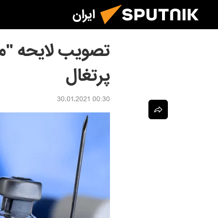
ایران
تصویب لایحه "مر
پرتغال
00:30 30.01.2021