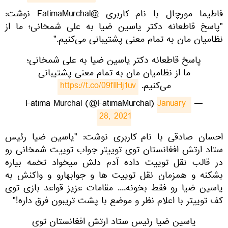
​فاطیما مورچال با نام کاربری @FatimaMurchal نوشت:
"پاسخ قاطعانه دکتر یاسین ضیا به علی شمخانی؛ ما از
نظامیان مان به تمام معنی پشتیبانی می‌کنیم."
پاسخ قاطعانه دکتر یاسین ضیا به علی شمخانی؛
ما از نظامیان مان به تمام معنی پشتیبانی
می‌کنیم.
https://t.co/09fIlHj1uv
January 
— Fatima Murchal (@FatimaMurchal)
28, 2021
​احسان صادقی با نام کاربری نوشت: "یاسین ضیا رئیس
ستاد ارتش افغانستان توی توییتر جواب توییت شمخانی رو
در قالب نقل توییت داده آدم دلش میخواد تخمه بیاره
بشکنه و همزمان نقل توییت ها و جوابهارو و واکنش به
یاسین ضیا رو فقط بخونه.... مقامات عزیز قواعد بازی توی
کف توییتر با اعلام نظر و موضع با پشت تریبون فرق داره!"
یاسین ضیا رئیس ستاد ارتش افغانستان توی