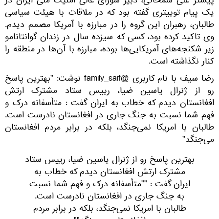
پیشتر علی شمخانی، دبیر شورای عالی امنیت ملی ایران در
یک پیام توییتری گفته بود که ‏در ملاقات با هیئت سیاسی
‎طالبان، رهبران این گروه را در مبارزه با ‎آمریکا مصمم دیدم.
وی تاکید کرده بود، کسی که سیزده سال در ‎زندان گوانتانامو
زیر شکنجه‌های آمریکایی‌ها بوده، مبارزه با آن‌ها در منطقه را
کنار نگذاشته است.
رضا سیف با نام کاربری @family_saif نوشت: "بهترین پاسخ
رو از ژنرال یاسین ضیا، رییس ستاد مشترک ارتش
افغانستان دیدم که خطاب به ایران گفت : متأسفانه درک و
فهم شما نسبت به جنگ جاری در افغانستان نادرست است.
طالبان با امریکا نمی‌جنگد، بلکه در برابر مردم افغانستان
می‌جنگد"
بهترین پاسخ رو از ژنرال یاسین ضیا، رییس ستاد
مشترک ارتش افغانستان دیدم که خطاب به
ایران گفت : ""متأسفانه درک و فهم شما نسبت
به جنگ جاری در افغانستان نادرست است.
طالبان با امریکا نمی‌جنگد، بلکه در برابر مردم