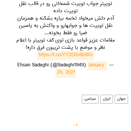
توییتر جواب توییت شمخانی رو در قالب نقل
توییت داده
آدم دلش میخواد تخمه بیاره بشکنه و همزمان
نقل توییت ها و جوابهارو و واکنش به یاسین
ضیا رو فقط بخونه....
مقامات عزیز قواعد بازی توی کف توییتر با اعلام
نظر و موضع با پشت تریبون فرق داره!
https://t.co/YY2D0v8bWG
January 
— Ehsan Sadeghi (@Sadeghi1949)
29, 2021
جهان
ایران
سیاسی