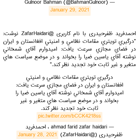
— Gulnoor Bahman (@BahmanGulnoor)
January 29, 2021
احمدفرید ظفرحیدری با نام کاربری @ZafarHaidari نوشت:
"درگيري تويتري مقامات نظامي و امنيتي افغانستان و ايران
در فضاي مجازي سرعت یافت: اميدوارم آقاي شمخاني
نوشته آقاي ياسين ضيا را بخواند و در موضع سياست هاي
متغير و غير ثابت خود تجديد نظر كند."
درگيري تويتري مقامات نظامي و امنيتي
افغانستان و ايران در فضاي مجازي سرعت یافت:
اميدوارم آقاي شمخاني نوشته آقاي ياسين ضيا را
بخواند و در موضع سياست هاي متغير و غير
ثابت خود تجديد نظر كند.
pic.twitter.com/bCCK4218ss
— ahmad farid zafar haidari ، احمدفرید
ظفرحیدری (@ZafarHaidari)
January 28, 2021