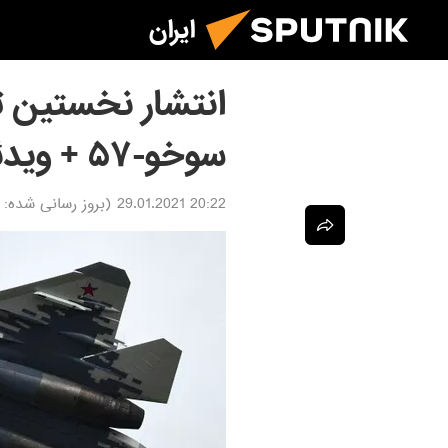
ایران
انتشار نخستین تص
سوخو-۵۷ + ویدئو
20:22 29.01.2021
(بروز رسانی شده: