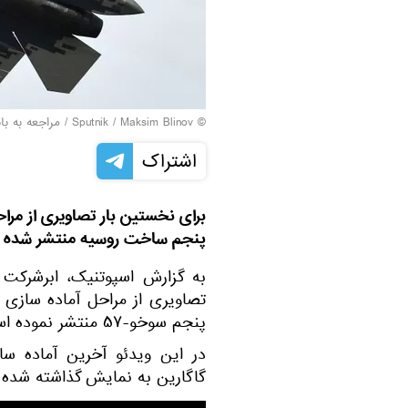
© Sputnik / Maksim Blinov
/
مراجعه به با
اشتراک
برای نخستین بار تصاویری از مرا
پنجم ساخت روسیه منتشر شده 
به گزارش اسپوتنیک، ابرشرکت
تصاویری از مراحل آماده سازی 
پنجم سوخو-۵۷ منتشر نموده است.
در این ویدئو آخرین آماده س
گاگارین به نمایش گذاشته شده