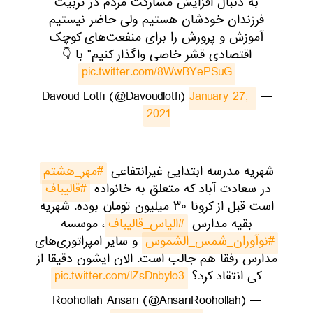
به دنبال افزایش مشارکت مردم در تربیت
فرزندان خودشان هستیم ولی حاضر نیستیم
آموزش و پرورش را برای منفعت‌های کوچک
اقتصادی قشر خاصی واگذار کنیم" با 👇
pic.twitter.com/8WwBYePSuG
January 27, 
— Davoud Lotfi (@Davoudlotfi)
2021
شهریه مدرسه ابتدایی غیرانتفاعی
#مهر_هشتم
در سعادت آباد که متعلق به خانواده
#قالیباف
است قبل از کرونا ۳۰ میلیون تومان بوده. شهریه
بقیه مدارس
#الیاس_قالیباف
، موسسه
#نوآوران_شمس_الشموس
و سایر امپراتوری‌های
مدارس رفقا هم جالب است. الان ایشون دقیقا از
کی انتقاد کرد؟
pic.twitter.com/lZsDnbylo3
— Roohollah Ansari (@AnsariRoohollah)