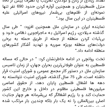
تعداد زیادی از زنان و کودکان، تخریب یا تصرف بیش از 590
منزل فلسطینیان و همچنین آواره کردن حدود 690 نفر تنها
نمونه‌ای از ظلم‌های بی‌شمار نیروهای اسرائیلی علیه
فلسطینیان در این سال بود."
نماینده ایران در سازمان ملل همچنین افزود: " طی سال
گذشته میلادی، رژیم اسرائیل به ماجراجویی نظامی خود و
بی‌ثبات کردن منطقه از جمله از طریق حمله به برخی
دولت‌های منطقه بویژه سوریه و تهدید آشکار کشورهای
منطقه ادامه داد."
تخت روانچی در ادامه خاطرنشان کرد: " در حالی که مساله
فلسطین به عنوان طولانی‌ترین بحران جهان، از زمان تاسیس
سازمان ملل در دستور کار مجمع عمومی و شورای امنیت قرار
داشته است، طی 75 سال گذشته، شورای امنیت نتوانسته به
دهه ها اشغال فلسطین پایان دهد، از حقوق اساسی
میلیون‌ها فلسطینی مظلوم در داخل و خارج این کشور
حمایت کند و با رژیم اشغالگر که بی‌شرمانه هر چهار جنایت
اصلی بین‌المللی را نه یک بار بلکه چندین بار مرتکب شده