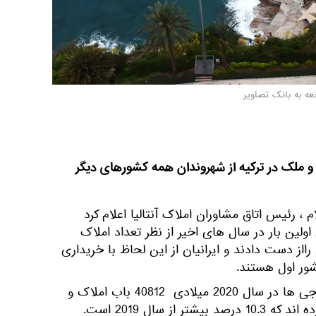
عه به بانک تصاویر
ه و ملک در ترکیه از شهروندان همه کشورهای دیگر
، رئیس اتاق مشاوران املاک آنتالیا اعلام کرد
ولین بار در سال های اخیر از نظر تعداد املاک
ااز دست دادند و ایرانیان از این لحاظ با خریداری
براساس موسسه آمار ترکیه ، خارجی ها در سال 2020 میلادی 40812 باب املاک و
مستغلات را در ترکیه خریداری کرده اند که 10.3 درصد بیشتر از سال 2019 است.