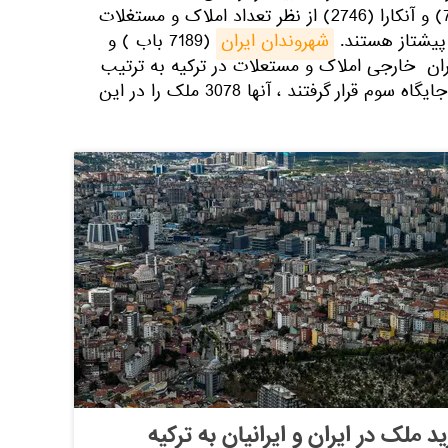
استانبول (19175) ، آنتالیا (7،735) و آنكارا (2746) از نظر تعداد املاک و مستغلات
پیشتاز هستند.
شهروندان ایران
(7189 باب ) و
ین خریداران خارجی املاک و مستعلات در ترکیه به ترتیب
اول و دوم هستند . روس ها در جایگاه سوم قرار گرفتند ، آنها 3078 ملک را در این
 ملک در ایران و ایرانیان به ترکیه