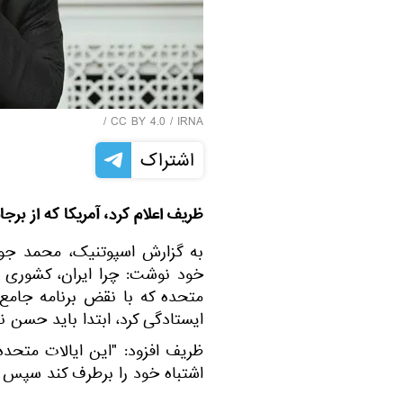
/
CC BY 4.0
/
IRNA
اشتراک
ظریف اعلام کرد، آمریکا که از بر
به گزارش اسپوتنیک، محمد جو
متحده که با نقض برنامه جامع
ایستادگی کرد، ابتدا باید حسن 
ظریف افزود: "این ایالات متحد
اشتباه خود را برطرف کند سپس ا