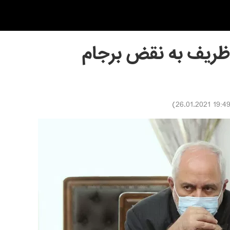
ظریف به نقض برجام
)
19:49 26.01.202