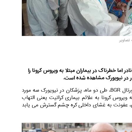
 تصاویر
در اما خطرناک در بیماران مبتلا به ویروس کرونا را
ر در نیویورک مشاهده شده است.
به گزارش اسپوتنیک به نقل از پورتال BGR، طی دو ماه، پزشکان در نیویورک سه مورد
به ویروس کرونا به علائم بیماری کراتیت یعنی التهاب
اری، عفونت به غشای داخلی کره چشم گسترش می یابد