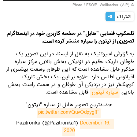
ESO/P. Weilbacher (AIP)
© Photo /
اشتراک
تلسکوپ فضایی "هابل" در صفحه کاربری خود در اینستاگرام
تصویری از نپتون را سیاره منتشر کرده است.
به گزارش اسپوتنیک به نقل از ایسنا، در این تصویر یک
طوفان تاریک عظیم در نزدیکی بخش بالایی مرکز سیاره
مذکور قابل مشاهده است که این طوفان وسعت بیشتری از
اقیانوس اطلس دارد. علاوه بر این، یک بخش تاریک
کوچک‌تر نیز در نزدیکی آن طوفان و در سمت راست بخش
بالایی
سیاره نپتون
قابل مشاهده است.
جدیدترین تصویر هابل از سیاره "نپتون"
pic.twitter.com/QuvOdpygfF
December 16, 
— Pazitronika (@Pazitronika1)
2020