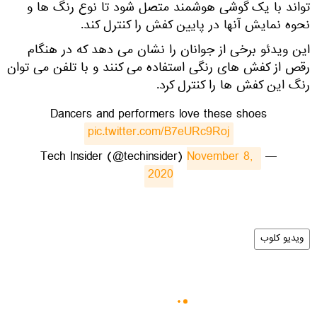
تواند با یک گوشی هوشمند متصل شود تا نوع رنگ ها و
نحوه نمایش آنها در پایین کفش را کنترل کند.
این ویدئو برخی از جوانان را نشان می دهد که در هنگام
رقص از کفش های رنگی استفاده می کنند و با تلفن می توان
رنگ این کفش ها را کنترل کرد.
Dancers and performers love these shoes
pic.twitter.com/B7eURc9Roj
November 8, 
— Tech Insider (@techinsider)
2020
ویدیو کلوب