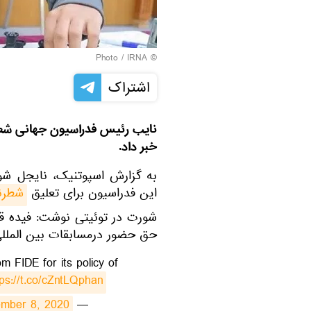
IRNA
© Photo /
اشتراک
نایب رئیس فدراسیون جهانی شطرن
خبر داد.
به گزارش اسپوتنیک، نایجل ش
این فدراسیون برای تعلیق
شطرنج
شورت در توئیتی نوشت: فیده قصد
حق حضور درمسابقات بین المللی
m FIDE for its policy of
tps://t.co/cZntLQphan
mber 8, 2020
— Nigel Short (@nigelshortchess)