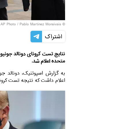
© AP Photo / Pablo Martinez Monsivais
اشتراک
نتایج تست کرونای دونالد جونیور
متحده اعلام شد.
به گزارش اسپوتنیک، دونالد جو
اعلام داشت که نتیجه تست کرون