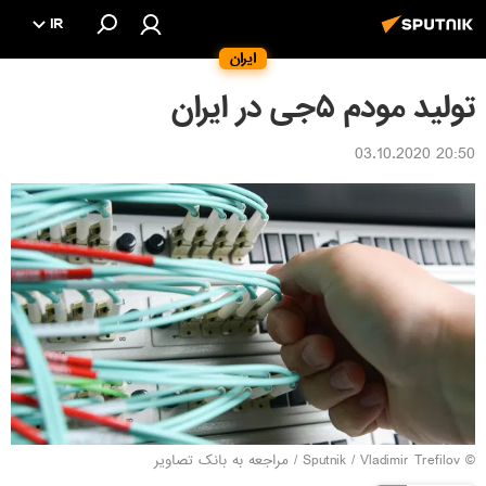
IR
ایران
تولید مودم ۵جی در ایران
20:50 03.10.2020
© Sputnik / Vladimir Trefilov
/
مراجعه به بانک تصاویر