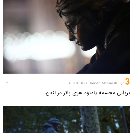
3
REUTERS
/ Hannah McKay
©
/6
برپایی مجسمه یادبود هری پاتر در لندن.