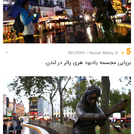
5
REUTERS
/ Hannah McKay
©
/6
برپایی مجسمه یادبود هری پاتر در لندن.