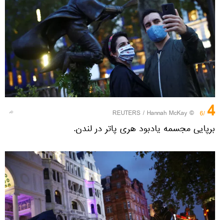
4
REUTERS
/ Hannah McKay
©
/6
برپایی مجسمه یادبود هری پاتر در لندن.