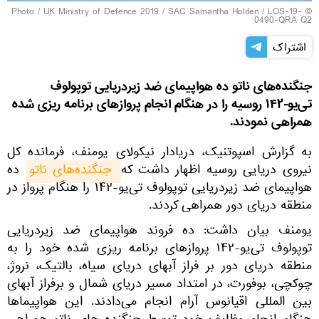
UK Ministry of Defence 2019 / SAC Samantha Holden
/
LOS-19-
© Photo /
0490-QRA Q2
اشتراک
جنگنده‌های ناتو ده هواپیمای ضد زیردریایی توپولوف
تی‌یو-۱۴۲ روسیه را در هنگام انجام پروازهای برنامه ریزی شده
همراهی نمودند.
به گزارش اسپوتنیک، دریادار نیکولای یومنف، فرمانده کل
نیروی دریایی روسیه اظهار داشت که
 جنگنده‌های ناتو
ده
هواپیمای ضد زیردریایی توپولوف تی‌یو-۱۴۲ را هنگام پرواز در
منطقه دریای دور همراهی کردند.
یومنف بیان داشت: ده فروند هواپیمای ضد زیردریایی
توپولوف تی‌یو-۱۴۲ پروازهای برنامه ریزی شده خود را به
منطقه دریای دور بر فراز آبهای دریای سیاه، بالتیک، نروژ،
چوکچی، بوفورت، در امتداد مسیر دریای شمال و برفراز آبهای
بین المللی اقیانوس آرام انجام می‌دادند. این هواپیماها