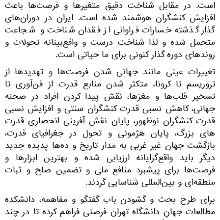
است. در مقابل شناخت دقیق متغیرها و فرصت‌ها باعث
افزایش کنشگران هوشمند شده است. ایران در دوران‌های
گذار گذشته خسارات فراوانی از فقدان شناخت و شجاعت
متحمل شده و لذا شناخت درست و واقع‌بینانه تحولات و
روندهای دوره گذار کنونی برای ما حیاتی است.
تغییرات عینی مانند جهانی شدن فرصت‌ها و تهدیدها از
تروریسم تا کرونا، متکثر شدن منابع قدرت از فن‌آوری تا
تسخیر قلب‌ها و مغزها، نقش پیدا کردن افراد در صحنه
جهانی، کاهش نسبی قدرت کنشگران سنتی و افزایش نسبی
قدرت کنشگران نوظهور، پایان نقش آفرینی انحصاری قدرت
های بزرگ، پایان هژمونی و تحول در جغرافیای قدرت،
بازگشت جهان غیر غربی به مدار تاریخ و ده‌ها پدیده جدید
دیگر باید واقع‌گرایانه ارزیابی شده و بهترین ابزارها و
فرصت‌ها برای پیشبرد منافع ملی و تضمین صلح و ثبات
منطقه‌ای و بین‌المللی شناسایی گردند.
برای طرح بحث و گشودن باب گفتگو و مفاهمه، دانشکده
مطالعات جهانِ دانشگاه تهران فرصتی فراهم کرده تا در چند