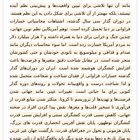
مانند آن تنها تلاشی برای تبیین واقعیت‌ها و پیش‌بینی نظم آینده 
نیستند، بلکه مهمتر از آن تلاشی برای شکل دادن به این نظم هستند. 
در دوران گذار سی سال گذشته، اشتباهات محاسباتی خسارات 
فراوانی بر دنیا تحمیل کرده است. توهم آمریکاییِ نظم نوین جهانی، 
چندین جنگ و خرابی برای دنیا به همراه داشته و 7 هزار میلیارد دلار 
به مردم آمریکا خسارت زده است. اما سوء محاسبات دیگران مانند 
صدام و قذافی و میلوسویچ به نابودی خودشان و حتی کشورشان 
منجر شده است. در مقابل شناخت دقیق متغیرها و فرصت‌ها باعث 
افزایش کنشگران هوشمند شده است. ایران در دوران‌های گذار 
گذشته خسارات فراوانی از فقدان شناخت و شجاعت متحمل شده 
و لذا شناخت درست و واقع‌بینانه تحولات و روندهای دوره گذار 
کنونی برای ما حیاتی است. تغییرات عینی مانند جهانی شدن 
فرصت‌ها و تهدیدها از تروریسم تا کرونا، متکثر شدن منابع قدرت از 
فن‌آوری تا تسخیر قلب‌ها و مغزها، نقش پیدا کردن افراد در صحنه 
جهانی، کاهش نسبی قدرت کنشگران سنتی و افزایش نسبی قدرت 
کنشگران نوظهور، پایان نقش آفرینی انحصاری قدرت های بزرگ، 
پایان هژمونی و تحول در جغرافیای قدرت، بازگشت جهان غیر غربی 
به مدار تاریخ و ده‌ها پدیده جدید دیگر باید واقع‌گرایانه ارزیابی شده و 