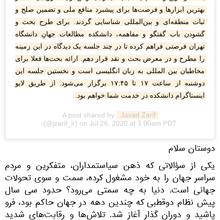
بهترین ابزارها و فرصت‌ها برای پیشبرد منافع ملی و تضمین صلح و 
ثبات منطقه‌ای و بین‌المللی شناسایی گردند. برای طرح بحث و 
گشودن باب گفتگو و مفاهمه، دانشکده مطالعات جهانِ دانشگاه 
تهران فرصتی فراهم کرده تا در چند جلسه یک دیدگاه در این زمینه 
را مطرح و در معرض بحث و نقد قرار دهم. ارائه بحث‌ها فعلا برای 
مخاطبان بین المللی به زبان انگلیسی است و نخستین جلسه این 
دوشنبه از ساعت ۱۷ تا ۱۷:۴۵ برگزار می‌شود. از طریق لایو 
اینستاگرام دانشکده در خدمت شما خواهم بود.
A post shared by
 Javad Zarif
(@jzarif_ir) on
Jul 26, 2020 at 3:00am PDT
دوستان سلام
یکی از سؤالاتی که ذهن سیاستمداران، متفکرین و مردم
سراسر جهان را به خود مشغول کرده، سمت و سوی تحولات
جهانی است. دنیا به چه سمتی می‌رود؟ حدود سی سال
پیش نظام دوقطبی که چندین دهه در جهان حاکم بود، فرو
پاشید و دوران گذار آغاز شد. تلاش‌ها و رقابت‌های شدید