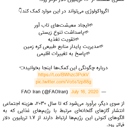
مسری هستند از ۱.۳ تریلیون دلار فراتر رود.
اگرواکولوژی می‌تواند در این موارد کمک کند👇
🌱ایجاد معیشت‌های تاب آور
🌱پاسداشت تنوع زیستی
🌱تقویت تغذیه
🌱مدیریت پایدار منابع طبیعی کره زمین
🌱پاسخ به تغییرات اقلیمی
درباره چگونگی این کمک‌ها اینجا بخوانید👈
https://t.co/BWhzc3PckV
pic.twitter.com/Vo5s1zp88g
July 16, 2020
— FAO Iran (@FAOIran)
​از سوی دیگر، برآورد می‌شود که تا سال ۲۰۳۰، هزینه اجتماعی
انتشار گازهای گلخانه‌ای مرتبط با رژیم‌های غذایی که به
الگوهای کنونی این رژیم‌ها ارتباط دارند از ۱.۷ تریلیون دلار
فراتر رود.