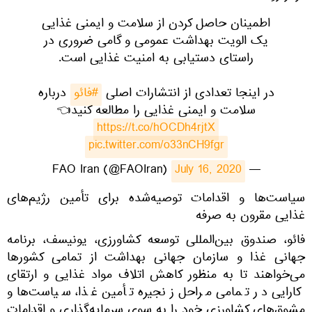
اطمینان حاصل کردن از سلامت و ایمنی غذایی
یک الویت بهداشت عمومی و گامی ضروری در
راستای دستیابی به امنیت غذایی است.
در اینجا تعدادی از انتشارات اصلی
#فائو
درباره
سلامت و ایمنی غذایی را مطالعه کنید👈
https://t.co/hOCDh4rjtX
pic.twitter.com/o33nCH9fgr
July 16, 2020
— FAO Iran (@FAOIran)
​سیاست‌ها و اقدامات توصیه‌شده برای تأمین رژیم‌های
غذایی مقرون به صرفه
فائو، صندوق بین‌المللی توسعه کشاورزی، یونیسف، برنامه
جهانی غذا و سازمان جهانی بهداشت از تمامی کشورها
می‌خواهند تا به منظور کاهش اتلاف مواد غذایی و ارتقای
کارایی در تمامی مراحل زنجیره تأمین غذا، سیاست‌ها و
مشوق‌های کشاورزی خود را به سوی سرمایه‌گذاری و اقدامات