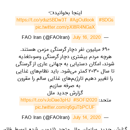
اینجا بخوانید👈
https://t.co/yduz5BDw3T
#AgOutlook
#SDGs
pic.twitter.com/pXI8R4NGaX
July 16, 2020
— FAO Iran (@FAOIran)
۶۹۰ میلیون نفر دچار گرسنگی مزمن هستند.
هرچه مردم بیشتری دچار گرسنگی وسوءتغذیه
شوند، امکان دستیابی به جهانی عاری از گرسنگی
تا سال ۲۰۳۰ کمتر می‌شود. باید نظام‌های غذایی
را تغییر دهیم تا‌رژیم‌های غذایی سالم را مقرون
به صرفه سازیم
گزارش جدید ملل
متحد:
#SOFI2020
https://t.co/vJoDae3pHJ
pic.twitter.com/q6guTbPCUF
July 14, 2020
— FAO Iran (@FAOIran)