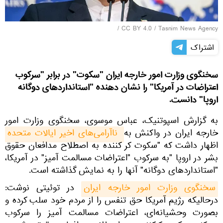
/
CC BY 4.0
/
Tasnim News Agency
اشتراک
سخنگوی وزارت امور خارجه ایران "سکوت" در برابر "سرکوب
اعتراضات در آمریکا" را نشان دهنده "استانداردهای دوگانه
اروپا" دانست.
به گزارش اسپوتنیک، عباس موسوی، سخنگوی وزارت امور
خارجه ایران در واکنش به
 ناآرامی‌های اخیر ایالات متحده
اظهار داشت که "سکوت کر کننده به اصطلاح مدافعان حقوق
بشر در اروپا "به سرکوب "اعتراضات مسالمت آمیز" در آمریکا،
"استانداردهای دوگانه" آنها را به نمایش گذاشته است.
سخنگوی وزارت امور خارجه ایران
در توئیتی نوشت:
درحالیکه رژیم آمریکا حق تنفس را از مردم خود سلب کرده و
بصورت وحشیانه‌ای، اعتراضات مسالمت آمیز را سرکوب