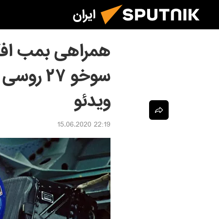
ایران
همراهی بمب افک
سوخو ۲۷ 
ویدئو
22:19 15.06.2020