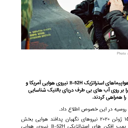
نیروهای پدافند هوایی اقدامات هواپیماهای استراتژیک В-52H نیروی هوایی آمریکا و
را بر روی آب های بی طرف دریای بالتیک شناسایی
را همراهی کردند.
 روسیه در این خصوص اطلاع داد.
در این اطلاعیه آمده است: « ۱۵ ژوئن ۲۰۲۰ نیروهای نگهبان پدافند هوایی بخش
نظامی غربی به موقع اقدامات بمب افکن های استراتژیکی В-52H نیروی هوایی