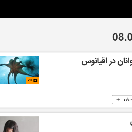
نان در اقیانوس
20
هان