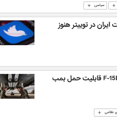
سیاسی
ران در توییتر هنوز
آمریکا: جنگنده های F-15E قابلیت حمل بمب
ی نظامی