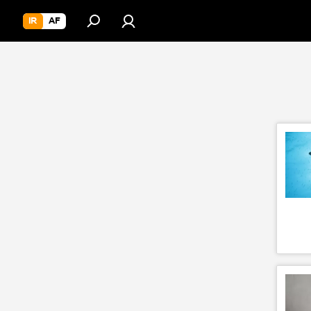
IR
AF