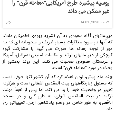
روسیه پیشبرد طرح امریکایی"معامله قرن" را
غیر ممکن می داند
21 مه 2020, 14:01
دیپلماتهای آگاه سعودی به آن نشریه یهودی اطمینان دادند
که آنها در مورد مذاکرات بسیار ظریف و محرمانه ای که به
دور از توجه رسانه ها صورت می گیرد با مشارکت گروه
کوچکی از دیپلماتهای ارشد و مقامات امنیتی اسرائیل، آمریکا
و عربستان سعودی صحبت می کنند. این روند بخشی از
بحث در مورد "معامله قرن" است.
چند ماه پیش، اردن اعلام کرد که آن کشور تنها طرفی است
که مسئول زیارتگاههای بیت المقدس اشغالی است و هرگونه
تغییر در وضعیت خود را رد می کند. اما پس از نفوذ دولت
ترکیه در بیت المقدس شرقی، به طور کلی و در مسجد
الاقصی، به طور خاص در وضع پادشاهی اردن، تغییراتی رخ
داد.