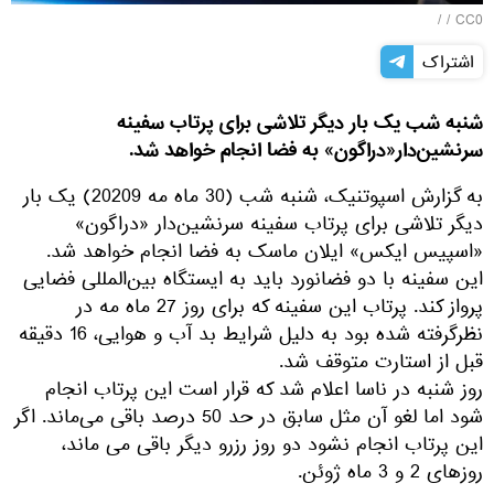
/ /
CC0
اشتراک
شنبه شب یک بار دیگر تلاشی برای پرتاب سفینه
سرنشین‌دار«دراگون» به فضا انجام خواهد شد.
به گزارش اسپوتنیک، شنبه شب (30 ماه مه 20209) یک بار
دیگر تلاشی برای پرتاب سفینه سرنشین‌دار «دراگون»
«اسپیس ایکس» ایلان ماسک به فضا انجام خواهد شد.
این سفینه با دو فضانورد باید به ایستگاه بین‌المللی فضایی
پرواز کند. پرتاب این سفینه که برای روز 27 ماه مه در
نظرگرفته شده بود به دلیل شرایط بد آب و هوایی، 16 دقیقه
قبل از استارت متوقف شد.
روز شنبه در ناسا اعلام شد که قرار است این پرتاب انجام
شود اما لغو آن مثل سابق در حد 50 درصد باقی می‌ماند. اگر
این پرتاب انجام نشود دو روز رزرو دیگر باقی می ماند،
روزهای 2 و 3 ماه ژوئن.