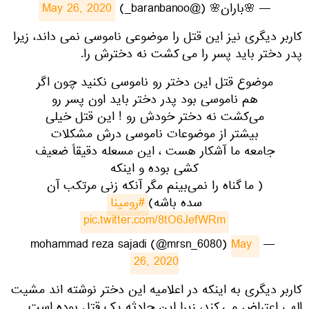
— 🌸باران🌸 (@baranbanoo_)
May 26, 2020
کاربر دیگری نیز این قتل را موضوعی ناموسی نمی داند، زیرا
پدر دختر باید پسر را می کشت نه دخترش را.
موضوع قتل این دختر رو ناموسی نکنید چون اگر
هم ناموسی بود پدر دختر باید اون پسر رو
می‌کشت نه دختر خودش رو ! این قتل خیلی
بیشتر از موضوعات ناموسی درش مشکلات
جامعه ما آشکار هست ، این مسعله دقیقاً ضعیف
کشی بوده و اینکه
( ما گناه را نمی‌بینم مگر آنکه زنی مرتکب آن
سده باشه)
#رومینا
pic.twitter.com/8tO6JefWRm
May 
— mohammad reza sajadi (@mrsn_6080)
26, 2020
کاربر دیگری به اینکه در اعلامیه این دختر نوشته اند مشیت