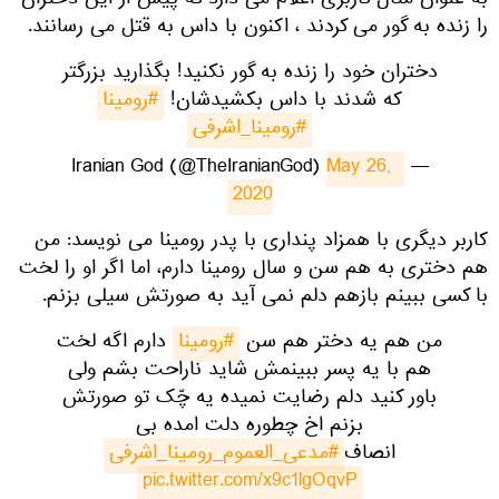
به عنوان مثال کاربری اعلام می دارد که پیش از این دختران
را زنده به گور می کردند ، اکنون با داس به قتل می رسانند.
دختران خود را زنده به گور نکنید! بگذارید بزرگتر
که شدند با داس بکشیدشان!
#رومینا
#رومینا_اشرفی
May 26, 
— Iranian God (@TheIranianGod)
2020
کاربر دیگری با همزاد پنداری با پدر رومینا می نویسد: من
هم دختری به هم سن و سال رومینا دارم، اما اگر او را لخت
با کسی ببینم بازهم دلم نمی آید به صورتش سیلی بزنم.
من هم یه دختر هم سن
#رومینا
دارم اگه لخت
هم با یه پسر ببینمش شاید ناراحت بشم ولی
باور کنید دلم رضایت نمیده یه چّک تو صورتش
بزنم اخ چطوره دلت امده بی
انصاف
#مدعی_العموم_رومینا_اشرفی
pic.twitter.com/x9c1lgOqvP