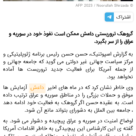
© AFP 2023 / Noorullah Shirzada
اشتراک
گروهک تروریستی داعش ممکن است نفوذ خود در سوریه و
عراق را از سر بگیرد.
به گزارش اسپوتنیک، حسن حسن رئیس برنامه ژئوپلیتیکی و
مرکز سیاست جهانی غیر دولتی می گوید که جامعه جهانی و
از جمله آمریکا برای فعالیت جدید تروریست ها آماده
نخواهد بود.
وی خاطر نشان کرد که در ماه های اخیر
داعش
آزمایش ها
موفق و حملات بزرگی را در مناطق سوریه و عراق ترتیب داده
است. به عقیده حسن اگر گروهک به فعالیت خود ادامه دهد
، جامعه بین الملل به دشورای بتواند مانع آن شود.
اوضاع امنیت در سوریه و عراق پیچیده و دشوار می شود. به
گفته ی این کارشناس این پیچیدگی به خاطر اقدامات آمریکا