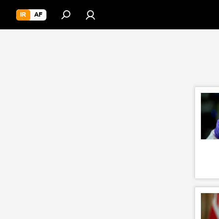
IR
AF