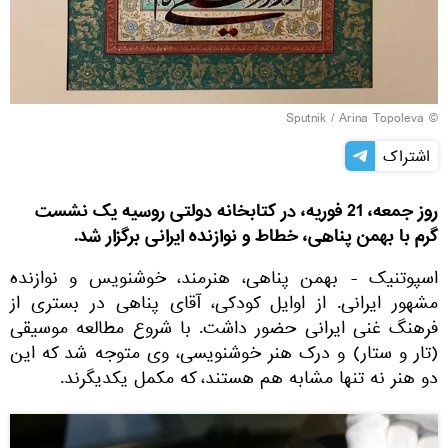
© Sputnik / Arina Topoleva
اشتراک
روز جمعه، 21 فوریه، در کتابخانه دولتی روسیه یک نشست
گرم با بهمن پناهی، خطاط و نوازنده ایرانی برگزار شد.
اسپوتنیک - بهمن پناهی، هنرمند، خوشنویس و نوازنده
مشهور ایرانی. از اوایل کودکی، آقای پناهی در بستری از
فرهنگ غنی ایرانی حضور داشت. با شروع مطالعه موسیقی
(تار و ستار) و درک هنر خوشنویسی، وی متوجه شد که این
دو هنر نه تنها مشابه هم هستند، که مکمل یکدیگرند.