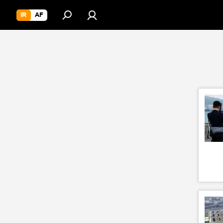
IR
AF