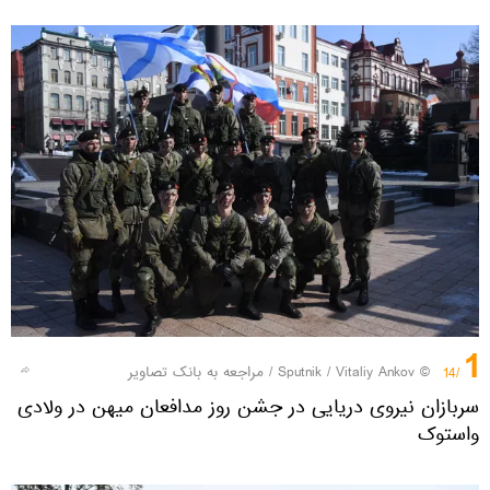
1
© Sputnik / Vitaliy Ankov
/
مراجعه به بانک تصاویر
/14
سربازان نیروی دریایی در جشن روز مدافعان میهن در ولادی
واستوک