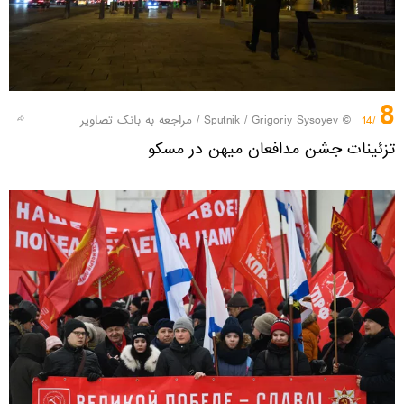
8
© Sputnik / Grigoriy Sysoyev
/
مراجعه به بانک تصاویر
/14
تزئینات جشن مدافعان میهن در مسکو