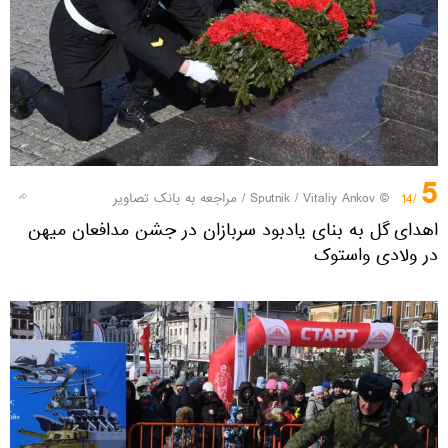
5
© Sputnik / Vitaliy Ankov
/
مراجعه به بانک تصاویر
/14
اهدای گل به بنای یادبود سربازان در جشن مدافعان میهن
در ولادی واستوک