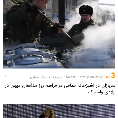
3
© Sputnik / Vitaliy Ankov
/
مراجعه به بانک تصاویر
/14
سربازان در آشپزخانه نظامی در مراسم روز مدافعان میهن در
ولادی واستوک