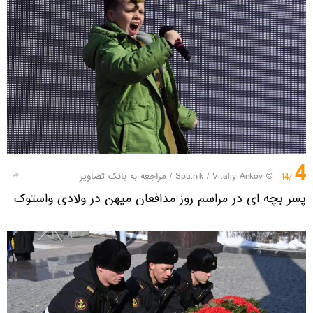
4
© Sputnik / Vitaliy Ankov
/
مراجعه به بانک تصاویر
/14
پسر بچه ای در مراسم روز مدافعان میهن در ولادی واستوک