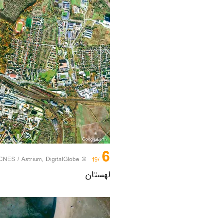
6
CNES / Astrium, DigitalGlobe
© Photo /
/19
لهستان