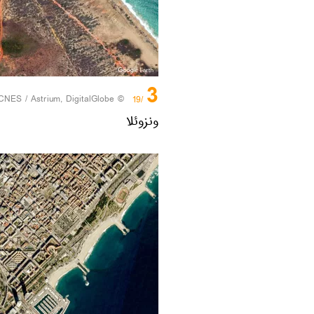
3
CNES / Astrium, DigitalGlobe
© Photo /
/19
ونزوئلا