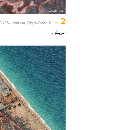
2
CNES / Astrium, DigitalGlobe
© Photo /
/19
اتریش