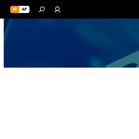
IR
AF