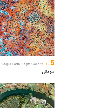
5
Google Earth / DigitalGlobe
© Photo /
/19
سومالی