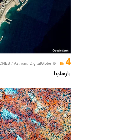
4
CNES / Astrium, DigitalGlobe
© Photo /
/19
بارسلونا