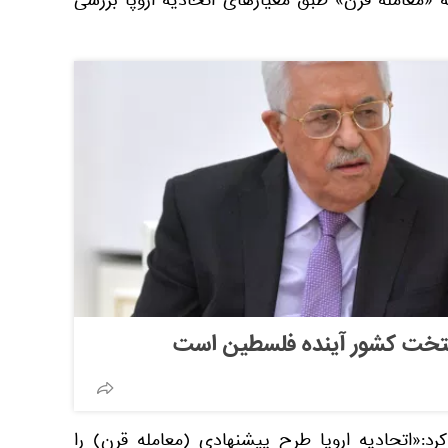
«معامله قرن» طبق معیارهای اتحادیه اروپا بررسی
تخت کشور آینده فلسطین است
کرد:«اتحادیه اروپا طرح پیشنهادی (معامله قرن) را