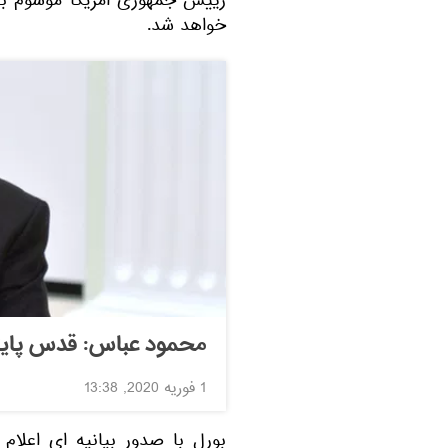
رییس جمهوری امریکا موسوم به 
خواهد شد.
محمود عباس: قدس پای
1 فوریه 2020, 13:38
بورل با صدور بیانیه ای اعلام 