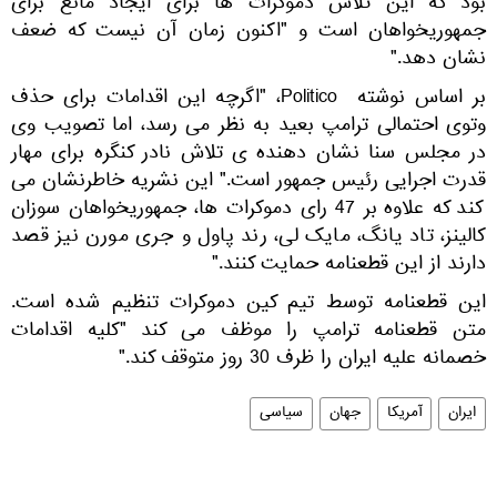
بود که این تلاش دموکرات ها برای ایجاد مانع برای
جمهوریخواهان است و "اکنون زمان آن نیست که ضعف
نشان دهد."
بر اساس نوشته Politico، "اگرچه این اقدامات برای حذف
وتوی احتمالی ترامپ بعید به نظر می رسد، اما تصویب وی
در مجلس سنا نشان دهنده ی تلاش نادر کنگره برای مهار
قدرت اجرایی رئیس جمهور است." این نشریه خاطرنشان می
کند که علاوه بر 47 رای دموکرات ها، جمهوریخواهان سوزان
کالینز، تاد یانگ، مایک لی، رند پاول و جری مورن نیز قصد
دارند از این قطعنامه حمایت کنند."
این قطعنامه توسط تیم کین دموکرات تنظیم شده است.
متن قطعنامه ترامپ را موظف می کند "کلیه اقدامات
خصمانه علیه ایران را ظرف 30 روز متوقف کند."
ایران
آمریکا
جهان
سیاسی