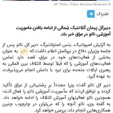
© AP Photo / Pablo Martinez Monsivais
اشتراک
دبیرکل پیمان آتلانتیک شمالی از ادامه یافتن ماموریت
آموزشی ناتو در عراق خبر داد.
به گزارش اسپوتنیک، ینس استولتنبرگ، دبیر کل ناتو پس از
جلسه وزیران دفاع در بروکسل اعلام داشت که
ناتو
به عنوان
بخشی از فعالیت‌های خود در عراق، قصد دارد تمامی
فعالیت‌های آموزشی را که قبلاً توسط ائتلاف بین المللی به
رهبری ایالات متحده برای نبرد با داعش انجام می‌پذیرفت،
به عهده گیرد.
دبیر کل ناتو گفت: وزرا مجدداً بر پشتیبانی از عراق تأکید
کردند و توافق کردند که مأموریت آموزشی ناتو را فعال کنند؛
همچنین ناتو فعالیتهای آموزش ائتلاف را ادامه خواهد داد.
به گفته وی، ناتو آنچه را كه می‌توان در چارچوب چنین
همکاری‌هایی انجام داد، بررسی خواهد كرد.