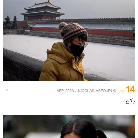
14
© AFP 2023 / NICOLAS ASFOURI
/17
پکن