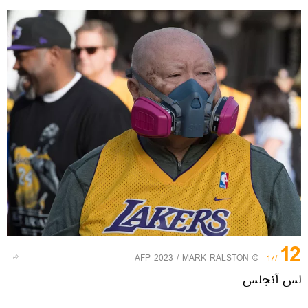
12
© AFP 2023 / MARK RALSTON
/17
لس آنجلس