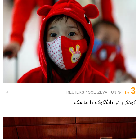
3
REUTERS
/ SOE ZEYA TUN
©
/17
کودکی در بانگکوک با ماسک