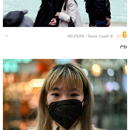
6
REUTERS
/ Remo Casilli
©
/17
روم