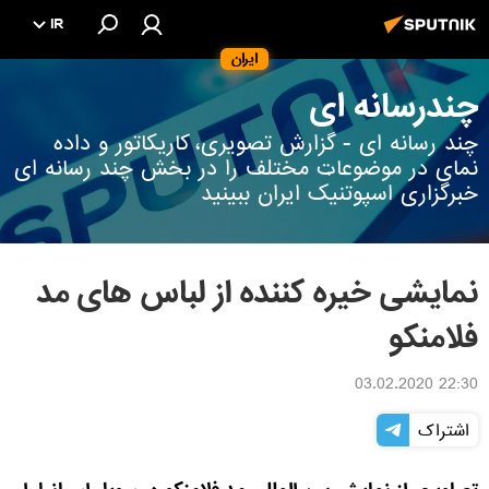
IR
ایران
چندرسانه ای
چند رسانه ای - گزارش تصویری، کاریکاتور و داده
نمای در موضوعات مختلف را در بخش چند رسانه ای
خبرگزاری اسپوتنیک ایران ببینید
نمایشی خیره کننده از لباس های مد
فلامنکو
22:30 03.02.2020
اشتراک