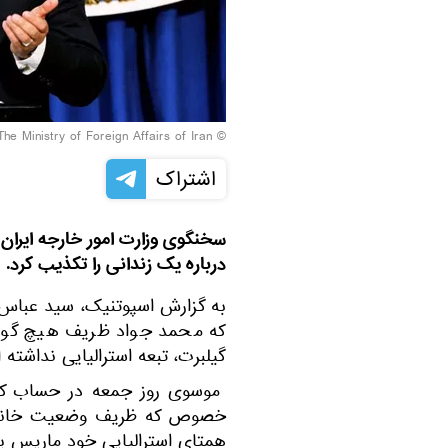
The Ministry of Foreign Affairs of Iran
© Photo /
اشتراک
سخنگوی وزارت امور خارجه ایران ه
درباره یک زندانی را تکذیب کرد.
به گزارش اسپوتنیک، سید عباس 
که محمد جواد ظریف هیچ‌ گونه 
گیلبرت، تبعه استرالیایی نداشته
موسوی روز جمعه در حساب کارب
خصوص که ظریف وضعیت خانم مور 
همتای استرالیایی خود ماریس پ