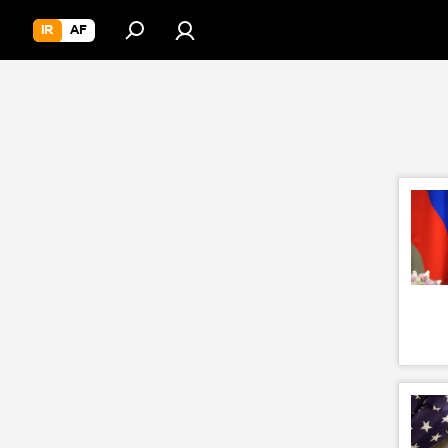
IR
AF