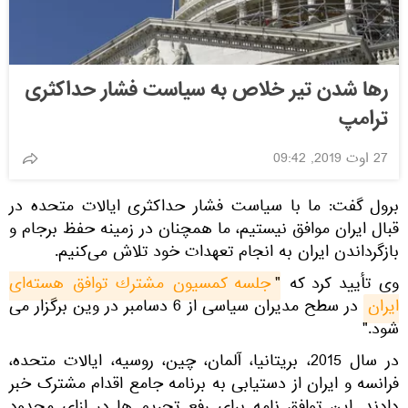
رها شدن تیر خلاص به سیاست فشار حداکثری
ترامپ
27 اوت 2019, 09:42
برول گفت: ما با سیاست فشار حداكثری ایالات متحده در
قبال ایران موافق نیستیم، ما همچنان در زمینه حفظ برجام و
بازگرداندن ایران به انجام تعهدات خود تلاش می‌کنیم.
وی تأیید كرد كه "
جلسه كمسیون مشترك توافق هسته‌ای 
ایران
در سطح مدیران سیاسی از 6 دسامبر در وین برگزار می
شود."
در سال 2015، بریتانیا، آلمان، چین، روسیه، ایالات متحده،
فرانسه و ایران از دستیابی به برنامه جامع اقدام مشترک خبر