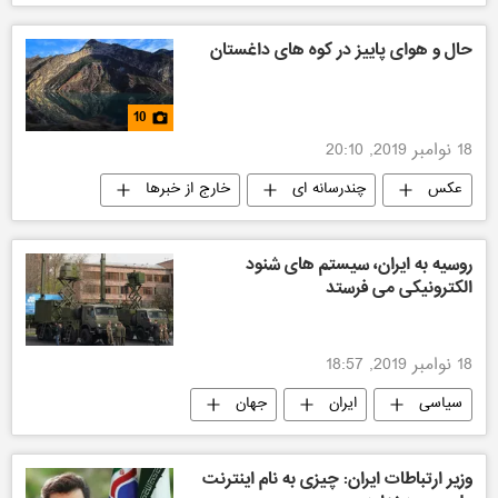
حال و هوای پاییز در کوه های داغستان
10
18 نوامبر 2019, 20:10
عکس
چندرسانه ای
خارج از خبرها
روسیه به ایران، سیستم های شنود
الکترونیکی می فرستد
18 نوامبر 2019, 18:57
سیاسی
ایران
جهان
روسیه
تکنولوژی نظامی
وزیر ارتباطات ایران: چیزی به نام اینترنت