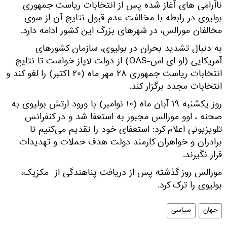
ناآرامی های آغاز شده پس از انتخابات ریاست جمهوری
بولیوی در رابطه با مخالفت عدم قبول نتایج آن از سوی
مخالفان مورالس، در شهرهای بزرگ این کشور ادامه دارد.
به دنبال تشدید بحران در بولیوی، سازمان کشورهای
آمریکایی (او ای اس-OAS) از دولت لاپاز خواست تا نتایج
انتخابات ریاست جمهوری ۲۸ مهر ماه (۲۰ اکتبر) را لغو کند و
انتخابات مجدد برگزار کند.
روز یکشنبه ۱۹ آبان ماه (۱۰ نوامبر) با ورود ارتش بولیوی به
صحنه ، اوو مورالس مجبور به استعفا شد و در کنفرانس
تلویزیونی اعلام کرد: استعفای خود را تقدیم می‌کنیم تا
برادران و خواهران کارمند دولت هدف حملات و تهدیدات
قرار نگیرند.
مورالس روز گذشته پس از دریافت پناهندگی از مکزیک،
بولیوی را ترک کرد.
جهان
سیاسی