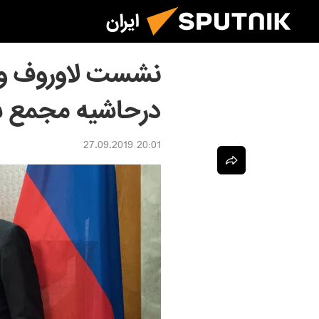
ایران
نشست لاوروف و 
درحاشیه مجمع س
20:01 27.09.2019