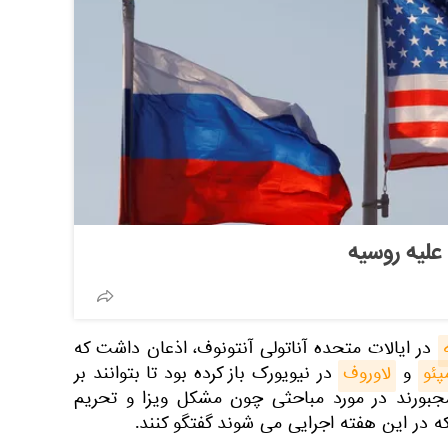
علیه روسیه
در ایالات متحده آناتولی آنتونوف، اذعان داشت که
پئو
و
لاوروف
در نیویورک باز کرده بود تا بتوانند بر
مجبورند در مورد مباحثی چون مشکل ویزا و تحریم
در این هفته اجرایی می شوند گفتگو کنند.