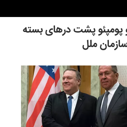
پومپئو پشت درهای بسته
ازمان ملل